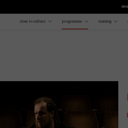
ENG
close to culture
programme
training