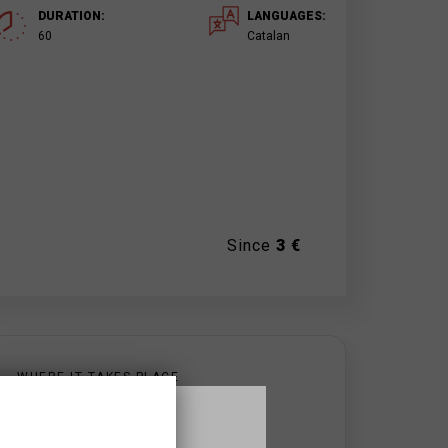
DURATION:
LANGUAGES:
60
Catalan
Since
3 €
WHERE IT TAKES PLACE
La Cate
Ronda Rector Arolas, 4