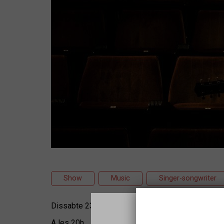
Show
Music
Singer-songwriter
Dissabte 23 de novembre
A les 20h