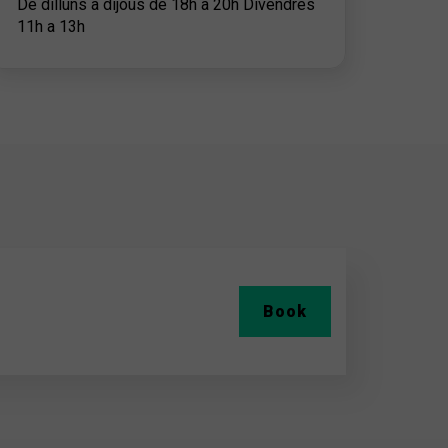
De dilluns a dijous de 18h a 20h Divendres
11h a 13h
Book