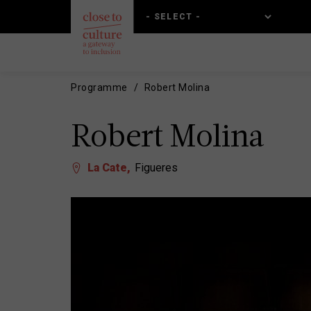
Skip
Skip
to
to
main
main
content
navigation
Programme
Robert Molina
Robert Molina
La Cate
Figueres