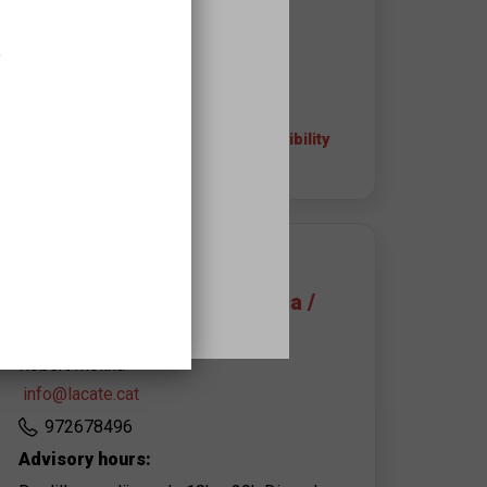
17600
Figueres
,
972678496
+ info about the space and accessibility
APROPA EQUIPAMIENT CONTACT
Patronat de la Catequísitica /
La Cate
Robert Molina
info@lacate.cat
972678496
Advisory hours: