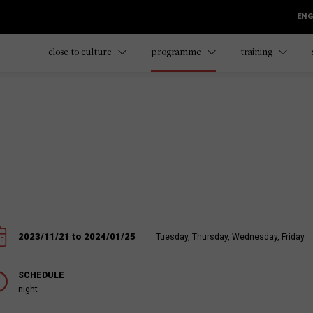
ENG
close to culture
programme
training
2023/11/21 to 2024/01/25
Tuesday, Thursday, Wednesday, Friday
SCHEDULE
night