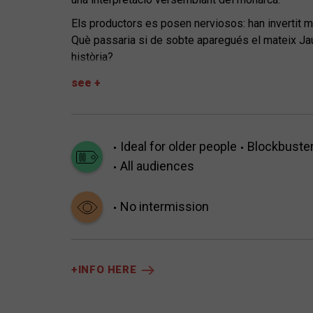
Els productors es posen nerviosos: han invertit mol
Què passaria si de sobte aparegués el mateix Jaum
història?
Conqueridors
és una comèdia èpica sobre l’afany 
see +
per colar-se a un plató i descobrir tots els secre
Ideal for older people
Blockbuste
All audiences
No intermission
+INFO HERE