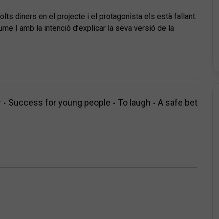
ts diners en el projecte i el protagonista els està fallant.
e I amb la intenció d’explicar la seva versió de la
de conquesta que tots portem a dins, una ocasió única
ts que es couen en un rodatge televisiu.
r
Success for young people
To laugh
A safe bet