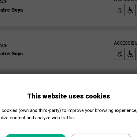
ACE
atre Goya
ACCESSIBI
ACE
atre Goya
ACCESSIBI
ACE
This website uses cookies
atre Goya
cookies (own and third-party) to improve your browsing experience
lize content and analyze web traffic.
ACCESSIBI
ACE