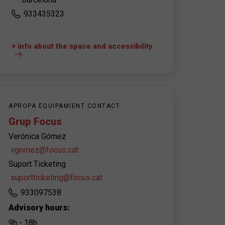
933435323
+ info about the space and accessibility
APROPA EQUIPAMIENT CONTACT
Grup Focus
Verónica Gómez
vgomez@focus.cat
Suport Ticketing
suportticketing@focus.cat
933097538
Advisory hours:
9h - 18h