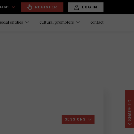
REGISTER
LOG IN
LISH
contact
social entities
cultural promoters
SHARE TO:
SESSIONS