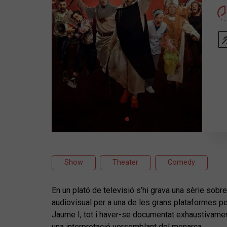
Show
Theater
Comedy
En un plató de televisió s’hi grava una sèrie sobr
audiovisual per a una de les grans plataformes per
Jaume I, tot i haver-se documentat exhaustivament
una interpretació versemblant del monarca.