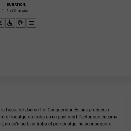
DURATION:
1h 30 minuts
e la figura de Jaume I el Conqueridor. És una producció
ò el rodatge es troba en un punt mort: l’actor que encarna
, no se’n surt, no troba el personatge, no aconsegueix