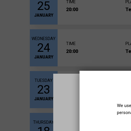
25
TIME
PL
20:00
Te
JANUARY
WEDNESDAY
24
TIME
PL
20:00
Te
JANUARY
TUESDAY
23
TIME
PL
20:00
Te
JANUARY
We use 
persona
THURSDAY
TIME
PL