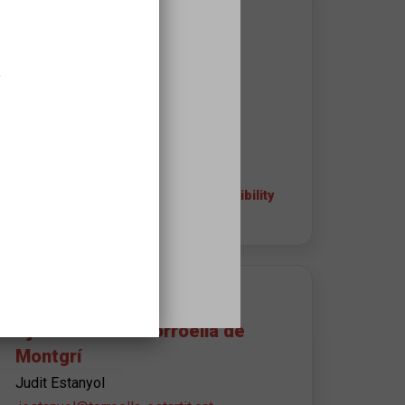
WHERE IT TAKES PLACE
Auditori Teatre Espai Ter
C/Riu Ter, 29
,
17257
Torroella de Montgrí
972755003
+ info about the space and accessibility
APROPA EQUIPAMIENT CONTACT
Ajuntament de Torroella de
Montgrí
Judit Estanyol