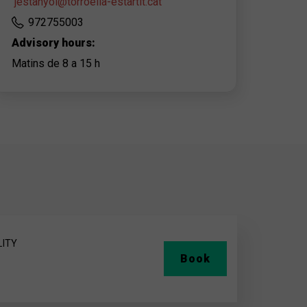
jestanyol@torroella-estartit.cat
972755003
Advisory hours:
Matins de 8 a 15 h
LITY
Book