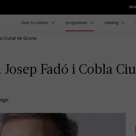
ENG
close to culture
programme
training
la Ciutat de Girona
a. Josep Fadó i Cobla Ci
tgrí