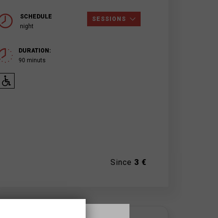
SCHEDULE
SESSIONS
night
DURATION:
90 minuts
Since
3 €