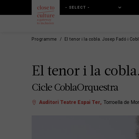
Skip
Skip
to
to
main
main
content
navigation
Programme
El tenor i la cobla. Josep Fadó i Cob
El tenor i la cobl
Cicle CoblaOrquestra
Auditori Teatre Espai Ter
Torroella de Mon