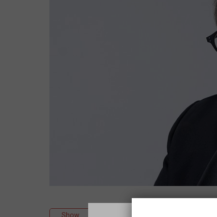
Show
Music
Couplet