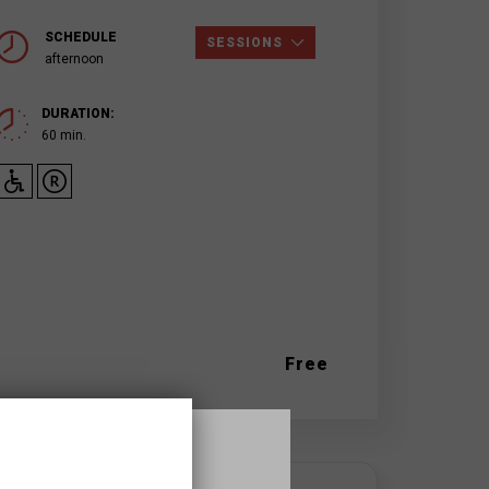
SCHEDULE
SESSIONS
afternoon
DURATION:
60 min.
Free