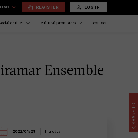
REGISTER
LOG IN
LISH
contact
social entities
cultural promoters
 Miramar Ensemble
SHARE TO:
2022/04/28
Thursday