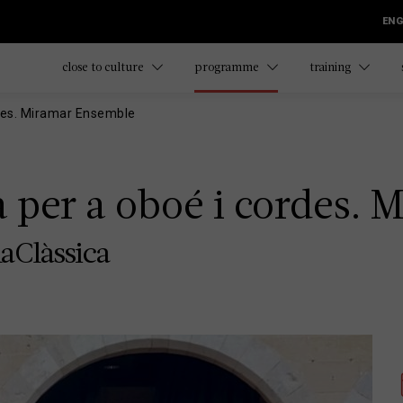
ENG
close to culture
programme
training
des. Miramar Ensemble
 per a oboé i cordes.
aClàssica