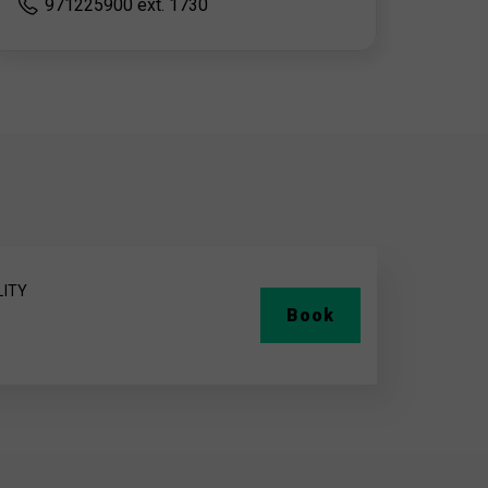
971225900 ext. 1730
LITY
Book