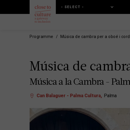
Skip
Skip
to
to
main
main
content
navigation
Programme
Música de cambra per a oboé i cor
Música de cambra
Música a la Cambra - Palm
Can Balaguer - Palma Cultura
Palma