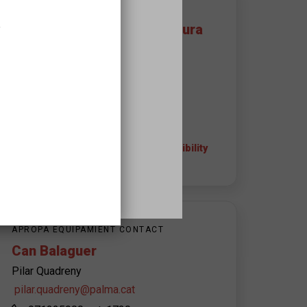
WHERE IT TAKES PLACE
,
Can Balaguer - Palma Cultura
Carrer de la Unió, 3
07001
Palma
971 22 59 00 ext. 1727
+ info about the space and accessibility
APROPA EQUIPAMIENT CONTACT
Can Balaguer
Pilar Quadreny
pilar.quadreny@palma.cat