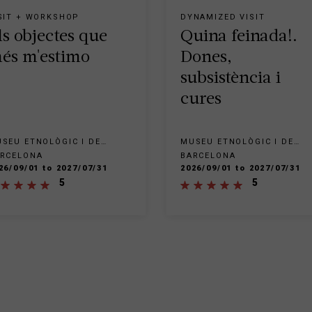
SIT + WORKSHOP
DYNAMIZED VISIT
ls objectes que
Quina feinada!.
és m'estimo
Dones,
subsistència i
cures
SEU ETNOLÒGIC I DE
MUSEU ETNOLÒGIC I DE
LTURES DEL MÓN - PARC
CULTURES DEL MÓN - PARC
RCELONA
BARCELONA
 MONTJUÏC
DE MONTJUÏC
26/09/01 to 2027/07/31
2026/09/01 to 2027/07/31
5
5