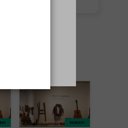
diumenges de 9h a 20h
,
EST
REQUEST