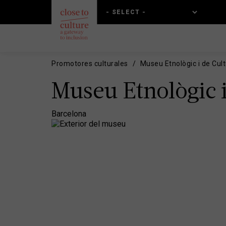
Skip
Skip
to
to
main
main
content
navigation
Promotores culturales
Museu Etnològic i de Cul
Museu Etnològic i
Barcelona