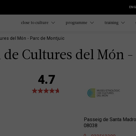
ENG
close to culture
programme
training
tures del Món - Parc de Montjuïc
 de Cultures del Món -
4.7
Passeig de Santa Madron
08038