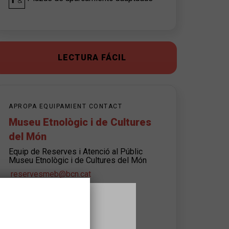
LECTURA FÁCIL
APROPA EQUIPAMIENT CONTACT
Museu Etnològic i de Cultures
del Món
Equip de Reserves i Atenció al Públic
Museu Etnològic i de Cultures del Món
reservesmeb@bcn.cat
932562300
Advisory hours:
de dilluns a dissabte, de 9h a 19h;