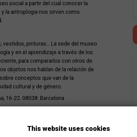
 social a partir del cual conocer la
 y la antroplogia nos sirven como
.
 vestidos, pinturas... La sede del museo
ogía y en el aprendizaje a través de los
ciente, para compararlos con otros de
os objetos nos hablan de la relación de
 sobre conceptos que van de la
sidad cultural y de género.
a, 16-22. 08038. Barcelona
e espacios y servicios adaptados, ayudas
This website uses cookies
s con problemas auditivos, visuales y motores: