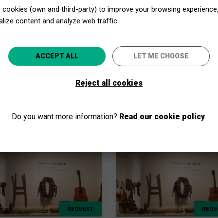
.
cookies (own and third-party) to improve your browsing experience
lize content and analyze web traffic.
uic dispone de una plaza de aparcamiento
Close to Culture, even closer!
ACCEPT ALL
LET ME CHOOSE
Select your province and enjoy culture for everyone
l equipamiento.
Reject all cookies
GO
Do you want more information?
Read our cookie policy
.
REQUEST
REQU