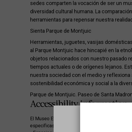
sedes comparten la vocación de ser un museo
diversidad cultural humana. La comparación
herramientas para repensar nuestra realidad
Sienta Parque de Montjuic
Herramientas, juguetes, vasijas domésticas,
al Parque Montjuic hace hincapié en la etnol
objetos relacionados con nuestro pasado re
tiempos actuales o de orígenes lejanos. Est
nuestra sociedad con el medio y reflexiona
sostenibilidad económica y social a la diver
Parque de Montjuic. Paseo de Santa Madron
Accessibility information
El Museo Etnológico de Culturas del Mundo ofrec
específicas y recursos táctiles para las persona