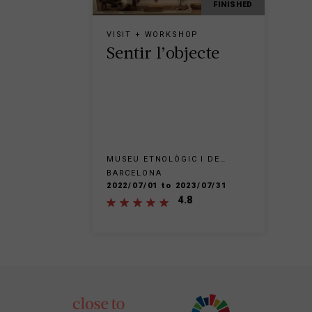
FINISHED
VISIT + WORKSHOP
Sentir l’objecte
MUSEU ETNOLÒGIC I DE
CULTURES DEL MÓN - PARC
BARCELONA
DE MONTJUÏC
2022/07/01 to 2023/07/31
4.8