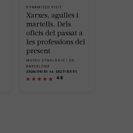
DYNAMIZED VISIT
Xarxes, agulles i
martells. Dels
oficis del passat a
les professions del
present
MUSEU ETNOLÒGIC I DE
CULTURES DEL MÓN - PARC
BARCELONA
DE MONTJUÏC
2026/09/01 to 2027/07/31
4.8