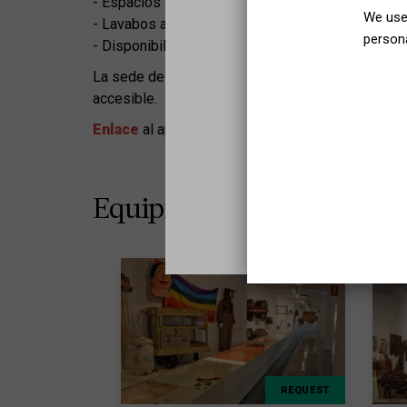
- Espacios interiores sin barreras arquitectónicas
We use 
- Lavabos adaptados a sillas de ruedas.
persona
- Disponibilidad de silla de ruedas.
La sede del Museo Etnológico al parque de Montj
accesible.
Enlace
al apartado de accesibilidad de la web de
Equipment programming
REQUEST