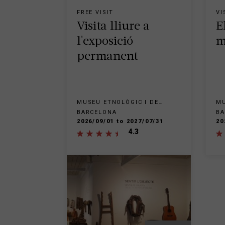
FREE VISIT
VI
Visita lliure a
E
l'exposició
m
permanent
MUSEU ETNOLÒGIC I DE
MU
CULTURES DEL MÓN - PARC
CU
BARCELONA
BA
DE MONTJUÏC
DE
2026/09/01 to 2027/07/31
20
4.3