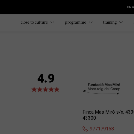
ENG
close to culture
programme
training
4.9
Finca Mas Miró s/n, 43
43300
977179158