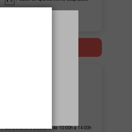
Quiet Space
,
LECTURA FÁCIL
APROPA EQUIPAMIENT CONTACT
Fundació Mas Miró
Anna Folch
info@masmiro.com
977179158
Advisory hours:
De Dimarts a dissabte de 10:00h a 14:00h