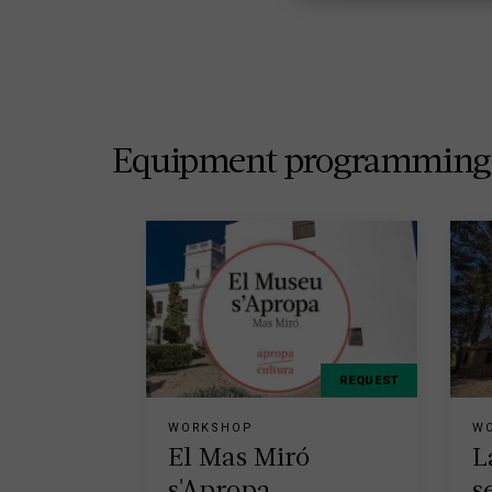
Equipment programming
REQUEST
WORKSHOP
W
El Mas Miró
L