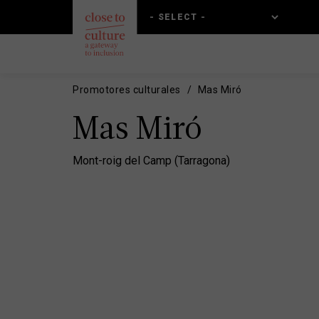
Skip
Skip
to
to
main
main
content
navigation
Promotores culturales
Mas Miró
Mas Miró
Mont-roig del Camp (Tarragona)