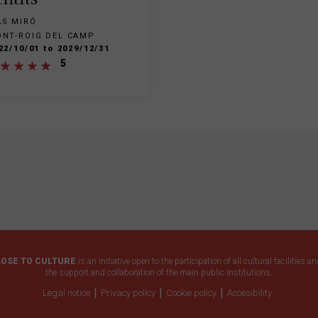
entits
S MIRÓ
NT-ROIG DEL CAMP
22/10/01 to 2029/12/31
5
LOSE TO CULTURE
is an initiative open to the participation of all cultural facilities a
the support and collaboration of the main public institutions.
Legal notice
Privacy policy
Cookie policy
Accesibility