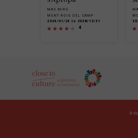
s'Apropa
s
MAS MIRÓ
MA
MONT-ROIG DEL CAMP
MO
2024/01/24 to 2028/12/31
20
4
© C