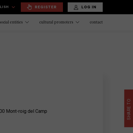
REGISTER
LOG IN
LISH
contact
social entities
cultural promoters
SHARE TO:
300 Mont-roig del Camp