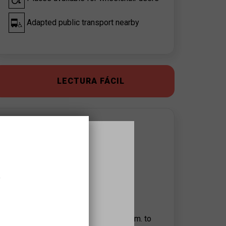
Adapted public transport nearby
LECTURA FÁCIL
APROPA EQUIPAMIENT CONTACT
Fundació Joan Brossa
Sílvia Galí
sgali@fundaciojoanbrossa.cat
,
934589994
Advisory hours:
From Monday to Friday, from 9:00 a.m. to