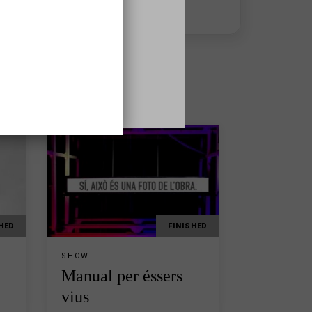
5:00 p.m.
HED
FINISHED
SHOW
Manual per éssers
vius