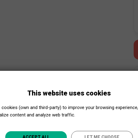
This website uses cookies
cookies (own and third-party) to improve your browsing experience
lize content and analyze web traffic.
Close to Culture, even closer!
ACCEPT ALL
LET ME CHOOSE