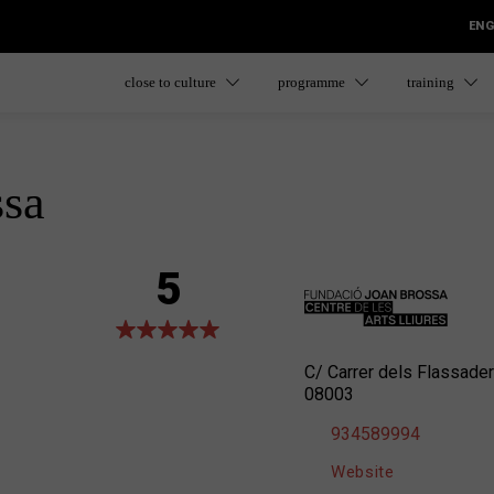
ENG
close to culture
programme
training
ssa
5
C/ Carrer dels Flassader
08003
934589994
Website