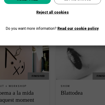
Select your province and enjoy culture for everyone
Reject all cookies
GO
Do you want more information?
Read our cookie policy
.
FINISHED
FINIS
SIT + WORKSHOP
SHOW
oema a la mida
Blattodea
'aquest moment