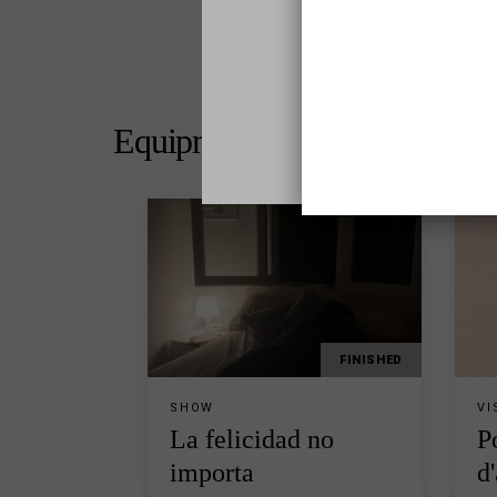
Equipment programming
FINISHED
SHOW
VI
La felicidad no
P
importa
d