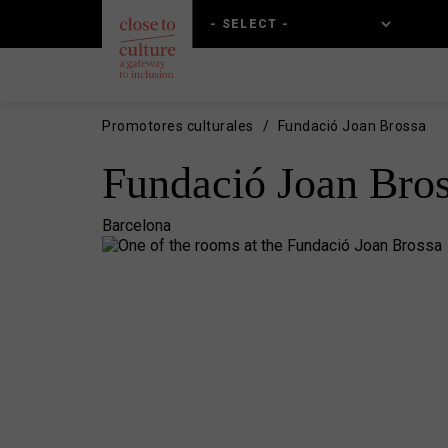
Skip
Skip
to
to
main
main
content
navigation
Promotores culturales
Fundació Joan Brossa
Fundació Joan Bro
Barcelona