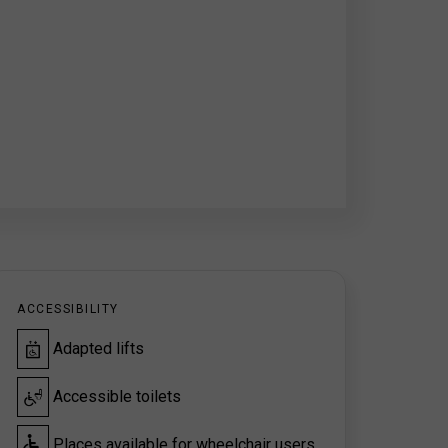
ACCESSIBILITY
Adapted lifts
Accessible toilets
Places available for wheelchair users