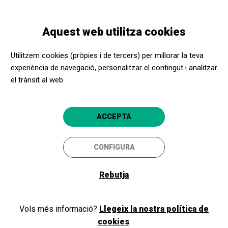
Vés
Skip
Toggle
al
to
CATALÀ
navigation
contingut
main
Aquest web utilitza cookies
navigation
Entitats socials
Tarifes Girona
Utilitzem cookies (pròpies i de tercers) per millorar la teva
experiència de navegació, personalitzar el contingut i analitzar
Tarifes Girona
el trànsit al web.
PER PROVÍNCIA
Girona
ACCEPTA
CONFIGURA
Girona
Rebutja
Informeu-vos de les nostres
tarifes i comenceu a reservar!
Vols més informació?
Llegeix la nostra política de
cookies
.
Apropa Cultura és un recurs d'oci