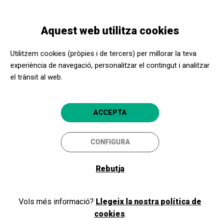
Vés
Skip
Toggle
al
to
CATALÀ
navigation
contingut
main
Aquest web utilitza cookies
navigation
EDUCA AMB L'ART 25/26
Música, sentits, cos i
Utilitzem cookies (pròpies i de tercers) per millorar la teva
experiència de navegació, personalitzar el contingut i analitzar
dimensions fractals
el trànsit al web.
ACCEPTA
CONFIGURA
Rebutja
4 març 2026
10:00
Vols més informació?
Llegeix la nostra política de
DURADA
cookies
.