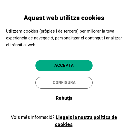
Vés
Skip
Toggle
al
to
CATALÀ
navigation
contingut
main
Aquest web utilitza cookies
navigation
Promotors culturals
The Project
Utilitzem cookies (pròpies i de tercers) per millorar la teva
The Project
experiència de navegació, personalitzar el contingut i analitzar
4.5
el trànsit al web.
Barcelona
ACCEPTA
The Project
Diagonal 482, 2-2
CONFIGURA
08006
Barcelona
Rebutja
934817040
http://www.theproject.es/
Vols més informació?
Llegeix la nostra política de
cookies
.