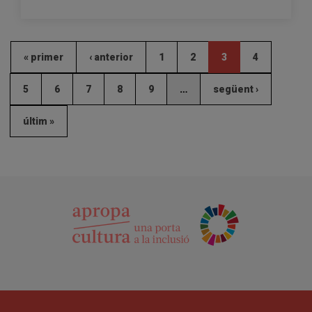
« primer
‹ anterior
1
2
3
4
5
6
7
8
9
…
següent ›
últim »