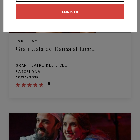
ANAR-HI
FINALITZADA
ESPECTACLE
Gran Gala de Dansa al Liceu
GRAN TEATRE DEL LICEU
BARCELONA
10/11/2025
5