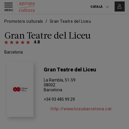
Vés
Skip
Toggle
al
to
CATALÀ
navigation
contingut
main
navigation
Promotors culturals
Gran Teatre del Liceu
Gran Teatre del Liceu
4.8
Barcelona
Gran Teatre del Liceu
La Rambla, 51-59
08002
Barcelona
+34 93 485 99 29
http://www.liceubarcelona.cat