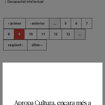
Discapacitat intel·lectual
« primer
‹ anterior
…
5
6
7
8
9
10
11
12
13
…
següent ›
últim »
Programació del promotor
Apropa Cultura, encara més a