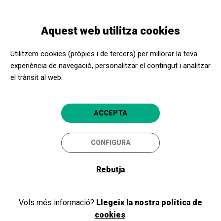
Vés
Skip
Toggle
al
to
CATALÀ
navigation
contingut
main
Aquest web utilitza cookies
navigation
Promotors culturals
Fundació Barcelona Olímpica
Utilitzem cookies (pròpies i de tercers) per millorar la teva
Fundació Barcelona
experiència de navegació, personalitzar el contingut i analitzar
Olímpica
el trànsit al web.
4.9
Barcelona
ACCEPTA
Fundació Barcelona Olímpica
CONFIGURA
Avinguda de l'estadi 60
08038
Rebutja
Barcelona
932 925 379
Vols més informació?
Llegeix la nostra política de
https://www.fundaciobarcelonaolimpica.es/es
cookies
.