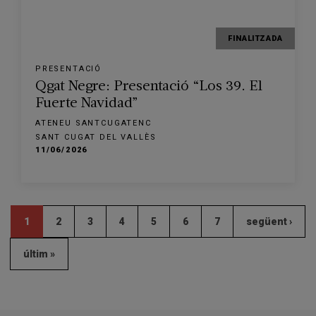
FINALITZADA
PRESENTACIÓ
Qgat Negre: Presentació “Los 39. El
Fuerte Navidad”
ATENEU SANTCUGATENC
SANT CUGAT DEL VALLÈS
11/06/2026
1
2
3
4
5
6
7
següent ›
últim »