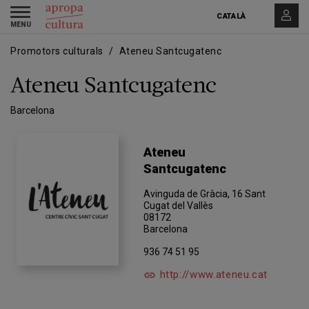
Vés
Skip
Toggle
al
to
CATALÀ
navigation
contingut
main
navigation
Promotors culturals
Ateneu Santcugatenc
Ateneu Santcugatenc
Barcelona
Ateneu
Santcugatenc
Avinguda de Gràcia, 16 Sant
Cugat del Vallès
08172
Barcelona
936 74 51 95
http://www.ateneu.cat