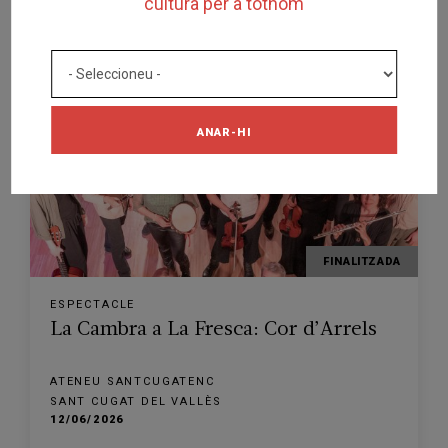
cultura per a tothom
ATENEU SANTCUGATENC
SANT CUGAT DEL VALLÈS
01/07/2026
ANAR-HI
FINALITZADA
ESPECTACLE
La Cambra a La Fresca: Cor d’Arrels
ATENEU SANTCUGATENC
SANT CUGAT DEL VALLÈS
12/06/2026