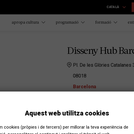
CATALÀ
apropa cultura
programació
formació
ent
Disseny Hub Bar
Pl. De les Glòries Catalanes
08018
Barcelona
Museu del Disseny Barce
Reserves Museu del Disseny
Aquest web utilitza cookies
dhubreserves@bcn.cat
Telèfon:
932566801
em cookies (pròpies i de tercers) per millorar la teva experiència de