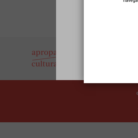
navegac
Sel