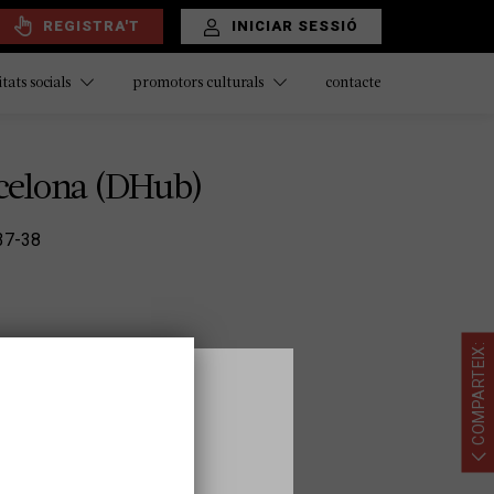
REGISTRA'T
INICIAR SESSIÓ
contacte
itats socials
promotors culturals
celona (DHub)
 37-38
COMPARTEIX:
lona