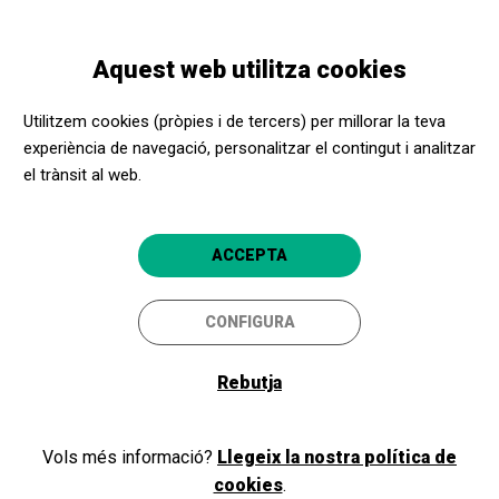
Vés
Skip
Toggle
al
to
CATALÀ
navigation
contingut
main
Aquest web utilitza cookies
navigation
Utilitzem cookies (pròpies i de tercers) per millorar la teva
Associació Joan
experiència de navegació, personalitzar el contingut i analitzar
Manén
el trànsit al web.
C/ Consell de Cent, 490 àtic
1a
ACCEPTA
08013
Barcelona
CONFIGURA
Pàgina Web
Rebutja
Montserrat Farràs
difusio@joanmanen.cat
Telèfon:
630970941
Vols més informació?
Llegeix la nostra política de
Apropa Cultura, encara més a
cookies
.
Horaris d'assessorament: