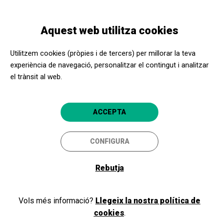
Vés
Skip
Toggle
al
to
CATALÀ
navigation
contingut
main
Aquest web utilitza cookies
navigation
Programació
2026/06/04 | Entsegu orokorra
Utilitzem cookies (pròpies i de tercers) per millorar la teva
experiència de navegació, personalitzar el contingut i analitzar
2026/06/04 | Entsegu
el trànsit al web.
orokorra
Bilbao Orkestra Sinfonikoa
ACCEPTA
Bilbao
Palacio Euskalduna
CONFIGURA
4.5
Rebutja
Vols més informació?
Llegeix la nostra política de
cookies
.