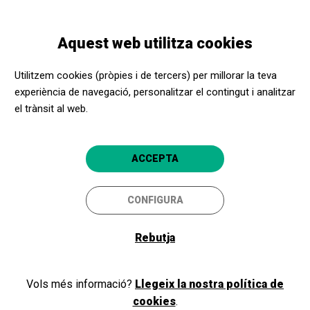
Vés
Skip
Toggle
al
to
CATALÀ
navigation
contingut
main
Aquest web utilitza cookies
navigation
Programació
La selva
Utilitzem cookies (pròpies i de tercers) per millorar la teva
experiència de navegació, personalitzar el contingut i analitzar
La selva
el trànsit al web.
Madrid
Centro Dramático Nacional. Teatro Valle-
capital
Inclán
ACCEPTA
CONFIGURA
Rebutja
Vols més informació?
Llegeix la nostra política de
cookies
.