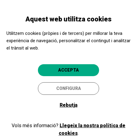
Vés
Skip
Toggle
al
to
CATALÀ
navigation
contingut
main
Aquest web utilitza cookies
navigation
Programació
Danza española: folclore, flamenco y sentimiento
Utilitzem cookies (pròpies i de tercers) per millorar la teva
experiència de navegació, personalitzar el contingut i analitzar
el trànsit al web.
Danza española: folclore,
flamenco y sentimiento
ACCEPTA
Madrid capital
Fundación Juan March
5
CONFIGURA
Rebutja
Vols més informació?
Llegeix la nostra política de
cookies
.