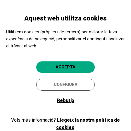
Vés
Skip
Toggle
al
to
CATALÀ
navigation
contingut
main
Aquest web utilitza cookies
navigation
Programació
Antiguo Berri zinemako lehen saiorako sarrerak
Utilitzem cookies (pròpies i de tercers) per millorar la teva
experiència de navegació, personalitzar el contingut i analitzar
el trànsit al web.
Antiguo Berri zinemako
lehen saiorako sarrerak
ACCEPTA
Donostia-San Sebastián
Cines Antiguo Berri
CONFIGURA
Rebutja
Vols més informació?
Llegeix la nostra política de
cookies
.