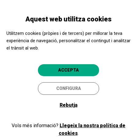
Vés
Skip
Toggle
al
to
CATALÀ
navigation
contingut
main
Aquest web utilitza cookies
navigation
Programació
Visita guiada Exposición Colita
Utilitzem cookies (pròpies i de tercers) per millorar la teva
experiència de navegació, personalitzar el contingut i analitzar
Visita guiada Exposición
el trànsit al web.
Colita
ANTIFÉMINA
ACCEPTA
Madrid capital
Círculo de Bellas Artes
CONFIGURA
5
Rebutja
Vols més informació?
Llegeix la nostra política de
cookies
.