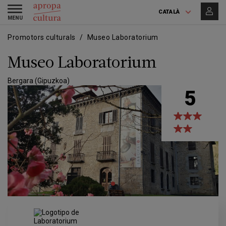
Vés
Skip
Toggle
al
to
CATALÀ
navigation
contingut
main
navigation
Promotors culturals
Museo Laboratorium
Museo Laboratorium
Bergara (Gipuzkoa)
5