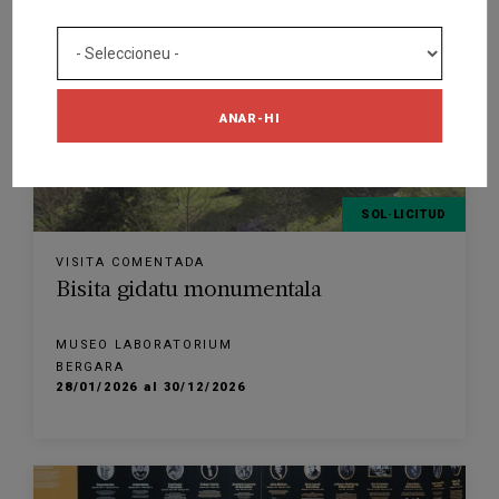
ANAR-HI
SOL·LICITUD
VISITA COMENTADA
Bisita gidatu monumentala
MUSEO LABORATORIUM
BERGARA
28/01/2026 al 30/12/2026