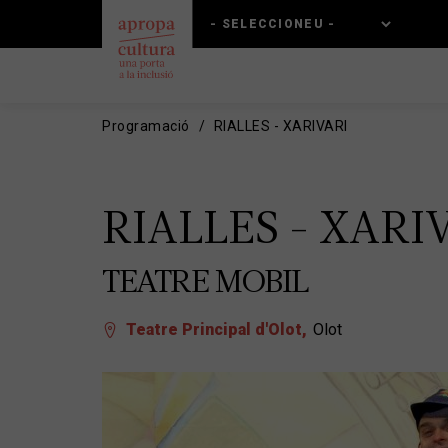
Vés
Skip
al
to
contingut
main
navigation
Programació
RIALLES - XARIVARI
RIALLES - XARI
TEATRE MOBIL
Teatre Principal d'Olot
Olot