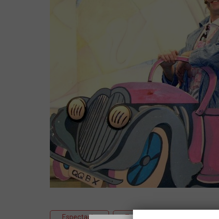
Espectacle
Teatre
Educatiu/famil