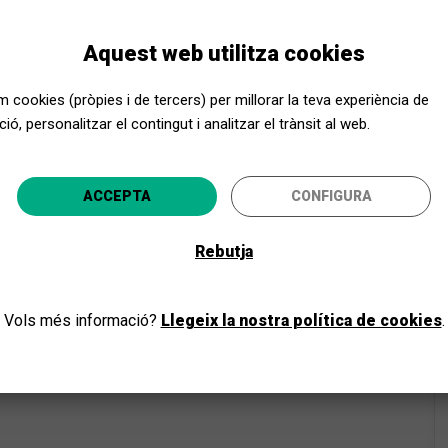
Aquest web utilitza cookies
stòries representades per dos actors que interpreten els
b el seu gos a un cantant que perd la veu, passant per uns
seva marioneta.
em cookies (pròpies i de tercers) per millorar la teva experiència de
ió, personalitzar el contingut i analitzar el trànsit al web.
Apropa Cultura, encara més a prop
ACCEPTA
CONFIGURA
ecciona la teva província i gaudeix de la cultura per a to
Rebutja
ANAR-HI
Vols més informació?
Llegeix la nostra política de cookies
.