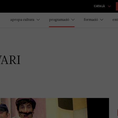
CATALÀ
apropa cultura
programació
formació
ent
VARI