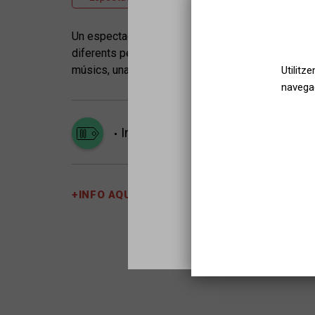
Un espectacle còmic, màgic i sorprenent. Cinc hi
diferents personatges, des d’un pastor d’atura am
músics, una geganta, un nan i un titellaire amb la 
Utilitz
navegac
Infantil
Sel
+INFO AQUÍ