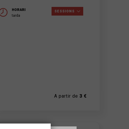
HORARI
SESSIONS
tarda
A partir de
3 €