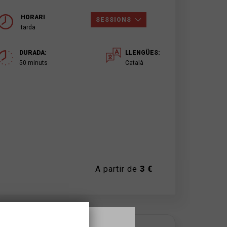
HORARI
SESSIONS
tarda
DURADA:
LLENGÜES:
50 minuts
Català
A partir de
3 €