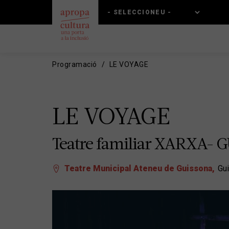
Vés
Skip
al
to
contingut
main
navigation
Programació
LE VOYAGE
LE VOYAGE
Teatre familiar XARXA-
Teatre Municipal Ateneu de Guissona
Gu