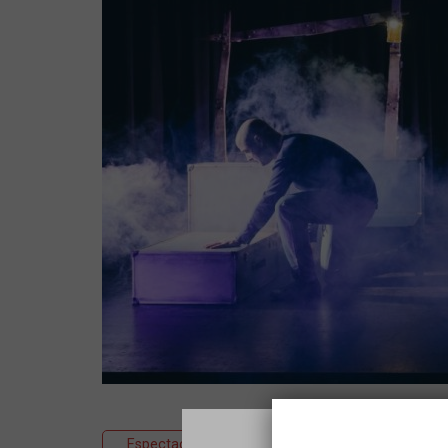
Espectacle
Teatre
Educatiu/famil