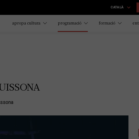
CATALÀ
apropa cultura
programació
formació
ent
 GUISSONA
issona