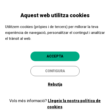
Vés
Skip
Toggle
al
to
CATALÀ
navigation
contingut
main
Aquest web utilitza cookies
navigation
Programació
VOLTAIRE / ROUSSEAU. LA DISPUTA
Utilitzem cookies (pròpies i de tercers) per millorar la teva
experiència de navegació, personalitzar el contingut i analitzar
el trànsit al web.
VOLTAIRE / ROUSSEAU. LA
DISPUTA
ACCEPTA
Josep Maria Flotats i Pep Planes
CONFIGURA
Lloret de Mar
Teatre de Lloret de Mar
Rebutja
16/02/2024
divendres
Vols més informació?
Llegeix la nostra política de
HORARI
SESSIONS
nit
cookies
.