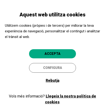
Vés
Skip
Toggle
al
to
CATALÀ
navigation
contingut
main
Aquest web utilitza cookies
navigation
Programació
Visita guiada al Sincrotró ALBA
Utilitzem cookies (pròpies i de tercers) per millorar la teva
experiència de navegació, personalitzar el contingut i analitzar
el trànsit al web.
Visita guiada al Sincrotró
ALBA
ACCEPTA
Descobreix la ciència que fem al
sincrotró!
CONFIGURA
Cerdanyola del Vallès
Sincrotró ALBA
Rebutja
5
Vols més informació?
Llegeix la nostra política de
cookies
.