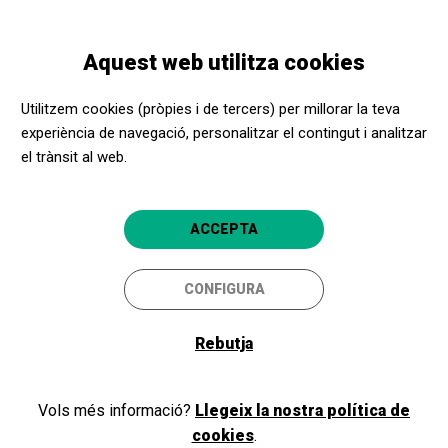
Vés
Skip
Toggle
al
to
CATALÀ
navigation
contingut
main
Aquest web utilitza cookies
navigation
Programació
Trobades amb Agustina Guerrero
Utilitzem cookies (pròpies i de tercers) per millorar la teva
experiència de navegació, personalitzar el contingut i analitzar
el trànsit al web.
Trobades amb Agustina
Guerrero
ACCEPTA
Humor i intel·ligència il·lustrada
CONFIGURA
Girona
CaixaForum Girona
Rebutja
26/10/2023
dijous
Vols més informació?
Llegeix la nostra política de
HORARI
cookies
.
SESSIONS