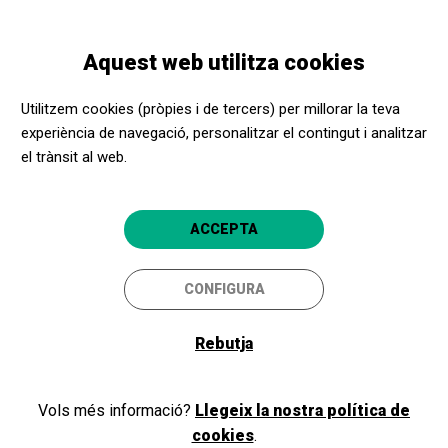
Vés
Skip
Toggle
al
to
CATALÀ
navigation
contingut
main
Aquest web utilitza cookies
navigation
Programació
Trencanous-jazz - ESCOLAR 2025/26
Utilitzem cookies (pròpies i de tercers) per millorar la teva
experiència de navegació, personalitzar el contingut i analitzar
el trànsit al web.
Trencanous-jazz - ESCOLAR
2025/26
ACCEPTA
Barcelona
Gran Teatre del Liceu
CONFIGURA
5
11/05/2026 al
dilluns,
14/05/2026
dijous
Rebutja
HORARI
SESSIONS
matí
Vols més informació?
Llegeix la nostra política de
DURADA:
55 min
cookies
.