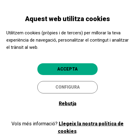
Vés
Skip
Toggle
al
to
CATALÀ
navigation
contingut
main
Aquest web utilitza cookies
navigation
Programació
Som els nostres gens?
Utilitzem cookies (pròpies i de tercers) per millorar la teva
experiència de navegació, personalitzar el contingut i analitzar
el trànsit al web.
Som els nostres gens?
Cicle de ciència
ACCEPTA
Girona
CaixaForum Girona
CONFIGURA
Rebutja
Vols més informació?
Llegeix la nostra política de
cookies
.