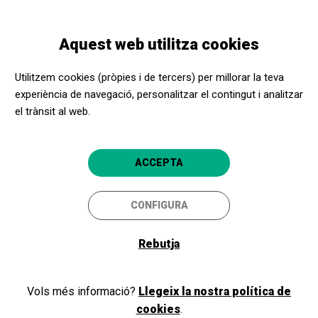
Vés
Skip
Toggle
al
to
CATALÀ
navigation
contingut
main
Aquest web utilitza cookies
navigation
Programació
La revolució de la tradició
Utilitzem cookies (pròpies i de tercers) per millorar la teva
experiència de navegació, personalitzar el contingut i analitzar
el trànsit al web.
La revolució de la tradició
Marala - Paula Grande i Anna Ferrer -
ACCEPTA
Tarta Relena
CONFIGURA
Sant Cugat del
Teatre-Auditori Emma Vilarasau Sant
Vallès
Cugat
Rebutja
Vols més informació?
Llegeix la nostra política de
cookies
.