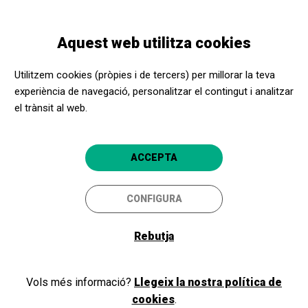
Vés
Skip
Toggle
al
to
CATALÀ
navigation
contingut
main
Aquest web utilitza cookies
navigation
Programació
Operetta
Utilitzem cookies (pròpies i de tercers) per millorar la teva
experiència de navegació, personalitzar el contingut i analitzar
el trànsit al web.
Operetta
Jordi Purtí
ACCEPTA
Terrassa
Teatre Principal de Terrassa
CONFIGURA
Rebutja
Vols més informació?
Llegeix la nostra política de
cookies
.