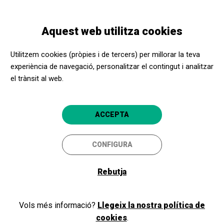
Vés
Skip
Toggle
al
to
CATALÀ
navigation
contingut
main
Aquest web utilitza cookies
navigation
Programació
NORMA
Utilitzem cookies (pròpies i de tercers) per millorar la teva
experiència de navegació, personalitzar el contingut i analitzar
el trànsit al web.
NORMA
Extraordinària producció signada
ACCEPTA
per Àlex Ollé per a la Royal Opera
House
CONFIGURA
Barcelona
Gran Teatre del Liceu
Rebutja
5
Vols més informació?
Llegeix la nostra política de
cookies
.