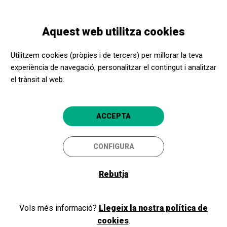
Vés
Skip
Toggle
al
to
CATALÀ
navigation
contingut
main
Aquest web utilitza cookies
navigation
Programació
Més enllà dels miralls abril 2023
Utilitzem cookies (pròpies i de tercers) per millorar la teva
experiència de navegació, personalitzar el contingut i analitzar
el trànsit al web.
Més enllà dels miralls abril
2023
ACCEPTA
Visita guiada teatralitzada
CONFIGURA
Granollers
Teatre Auditori de Granollers
Rebutja
Vols més informació?
Llegeix la nostra política de
cookies
.