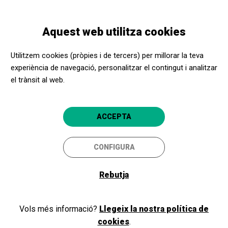
Vés
Skip
Toggle
al
to
CATALÀ
navigation
contingut
main
Aquest web utilitza cookies
navigation
Programació
Un matí d’orquestra a Granollers adreçat a persones que
Utilitzem cookies (pròpies i de tercers) per millorar la teva
conviuen amb un trastorn de salut mental (Temp. 2024/2025
experiència de navegació, personalitzar el contingut i analitzar
)
el trànsit al web.
Un matí d’orquestra a
ACCEPTA
Granollers adreçat a persones
CONFIGURA
que conviuen amb un
trastorn de salut mental
Rebutja
(Temp. 2024/2025 )
Vols més informació?
Llegeix la nostra política de
Amb l'Orquestra de Cambra de
cookies
.