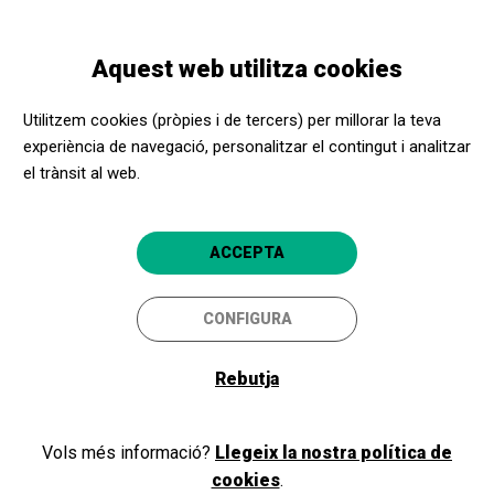
Vés
Skip
Toggle
al
to
CATALÀ
navigation
contingut
main
Aquest web utilitza cookies
navigation
Programació
Marria Pratts i l'exposició 1 Possessió Drift
Utilitzem cookies (pròpies i de tercers) per millorar la teva
experiència de navegació, personalitzar el contingut i analitzar
el trànsit al web.
Marria Pratts i l'exposició 1
Possessió Drift
ACCEPTA
Trobada amb l'artista
CONFIGURA
Barcelona
Fundació Joan Miró
Rebutja
Vols més informació?
Llegeix la nostra política de
cookies
.