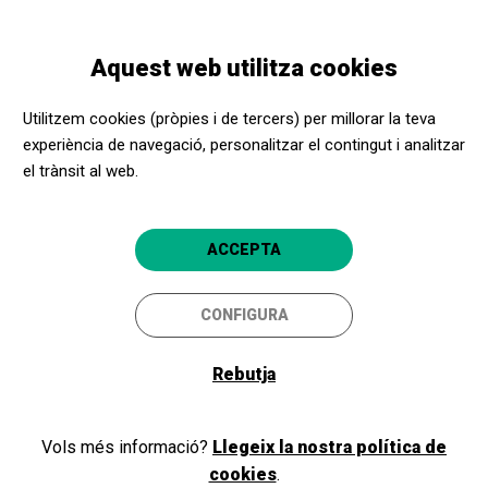
Vés
Skip
Toggle
al
to
CATALÀ
navigation
contingut
main
Aquest web utilitza cookies
navigation
Programació
Mag Lari
Utilitzem cookies (pròpies i de tercers) per millorar la teva
experiència de navegació, personalitzar el contingut i analitzar
el trànsit al web.
Mag Lari
Mag Lari Live!
ACCEPTA
Sant Cugat del
Teatre-Auditori Emma Vilarasau Sant
Vallès
Cugat
CONFIGURA
5
Rebutja
Vols més informació?
Llegeix la nostra política de
cookies
.