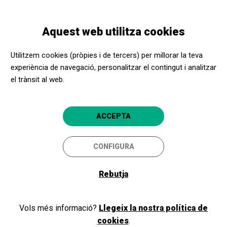
Vés
Skip
Toggle
al
to
CATALÀ
navigation
contingut
main
Aquest web utilitza cookies
navigation
Programació
Ivette Nadal
Utilitzem cookies (pròpies i de tercers) per millorar la teva
experiència de navegació, personalitzar el contingut i analitzar
el trànsit al web.
Ivette Nadal
Canta als galàctics: Jaume Sisa i Pau
ACCEPTA
Riba
CONFIGURA
Granollers
Teatre Auditori de Granollers
Rebutja
Vols més informació?
Llegeix la nostra política de
cookies
.