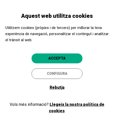
Vés
Skip
Toggle
al
to
CATALÀ
navigation
contingut
main
Aquest web utilitza cookies
navigation
Programació
Harmonia Festival
Utilitzem cookies (pròpies i de tercers) per millorar la teva
experiència de navegació, personalitzar el contingut i analitzar
el trànsit al web.
Harmonia Festival
Les Planes d'Hostoles
La parada del Jonquer
ACCEPTA
4
CONFIGURA
Rebutja
Vols més informació?
Llegeix la nostra política de
cookies
.