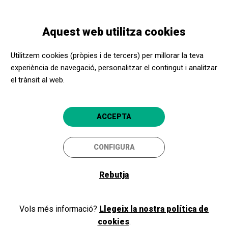
Vés
Skip
Toggle
al
to
CATALÀ
navigation
contingut
main
Aquest web utilitza cookies
navigation
Programació
La Fundació Suñol s'Apropa
Utilitzem cookies (pròpies i de tercers) per millorar la teva
experiència de navegació, personalitzar el contingut i analitzar
el trànsit al web.
La Fundació Suñol s'Apropa
Una activitat que té lloc a les
ACCEPTA
residències de gent gran de la ciutat
de Barcelona. El Museu s’Apropa.
CONFIGURA
Barcelona
Fundació Suñol
Rebutja
5
Vols més informació?
Llegeix la nostra política de
cookies
.