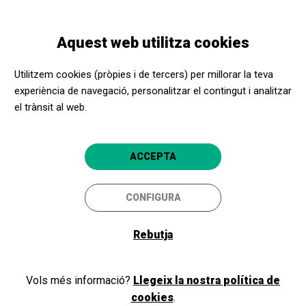
Vés
Skip
Toggle
al
to
CATALÀ
navigation
contingut
main
Aquest web utilitza cookies
navigation
Programació
El fil invisible
Utilitzem cookies (pròpies i de tercers) per millorar la teva
experiència de navegació, personalitzar el contingut i analitzar
el trànsit al web.
El fil invisible
El musical basat en el conte de
ACCEPTA
Míriam Tirado
CONFIGURA
Granollers
Teatre Auditori de Granollers
Rebutja
12/10/2025
diumenge
Vols més informació?
Llegeix la nostra política de
HORARI
SESSIONS
tarda, matí
cookies
.