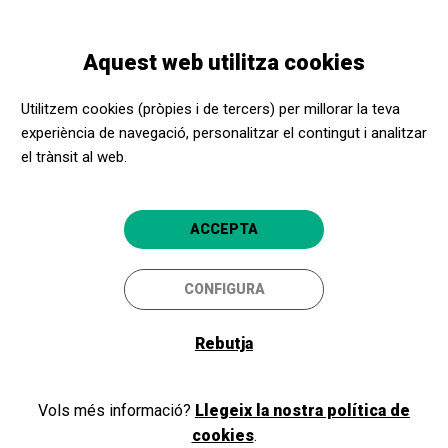
Vés
Skip
Toggle
al
to
CATALÀ
navigation
contingut
main
Aquest web utilitza cookies
navigation
Programació
El Dúo de La Africana
Utilitzem cookies (pròpies i de tercers) per millorar la teva
experiència de navegació, personalitzar el contingut i analitzar
el trànsit al web.
El Dúo de La Africana
Cia. Milnotes
ACCEPTA
Granollers
Teatre Auditori de Granollers
CONFIGURA
Rebutja
18/03/2023
dissabte
HORARI
SESSIONS
Vols més informació?
Llegeix la nostra política de
nit
cookies
.
DURADA: