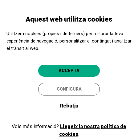
Vés
Skip
Toggle
al
to
CATALÀ
navigation
contingut
main
Aquest web utilitza cookies
navigation
Programació
DIE ZAUBERFLÖTE (LA FLAUTA MÀGICA)
Utilitzem cookies (pròpies i de tercers) per millorar la teva
experiència de navegació, personalitzar el contingut i analitzar
el trànsit al web.
DIE ZAUBERFLÖTE (LA
FLAUTA MÀGICA)
ACCEPTA
L’aclamada producció de McBurney
en col·laboració amb Complicité
CONFIGURA
Barcelona
Gran Teatre del Liceu
Rebutja
Vols més informació?
Llegeix la nostra política de
cookies
.