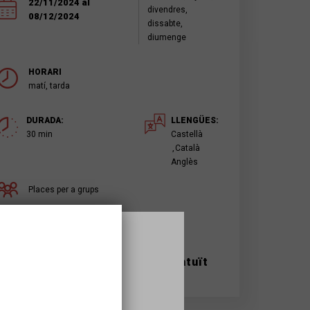
22/11/2024 al
divendres,
08/12/2024
dissabte,
diumenge
HORARI
matí, tarda
DURADA:
LLENGÜES:
30 min
Castellà
Català
Anglès
Places per a grups
Gratuït