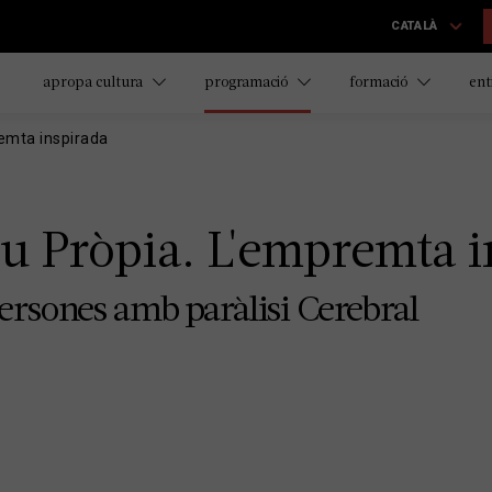
CATALÀ
apropa cultura
programació
formació
ent
emta inspirada
u Pròpia. L'empremta i
ersones amb paràlisi Cerebral