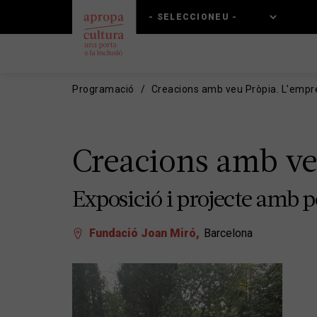
Vés
Skip
al
to
contingut
main
navigation
Programació
Creacions amb veu Pròpia. L'empr
Creacions amb ve
Exposició i projecte amb p
Fundació Joan Miró
Barcelona