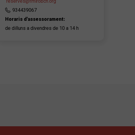
reserves@fmirobcn.org
934439067
Horaris d'assessorament:
de dilluns a divendres de 10 a 14 h