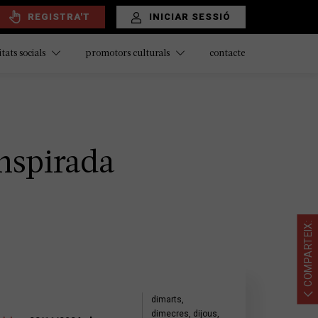
REGISTRA'T
INICIAR SESSIÓ
contacte
itats socials
promotors culturals
nspirada
COMPARTEIX:
dimarts,
dimecres, dijous,