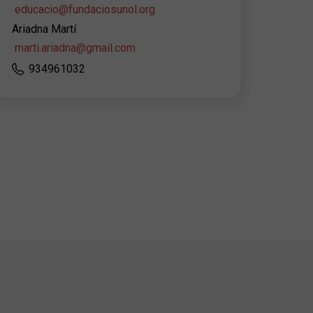
educacio@fundaciosunol.org
Ariadna Martí
marti.ariadna@gmail.com
934961032