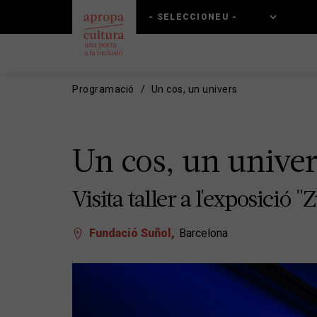
Vés
Skip
al
to
contingut
main
navigation
Programació
Un cos, un univers
Un cos, un univer
Visita taller a l'exposició "
Fundació Suñol
Barcelona