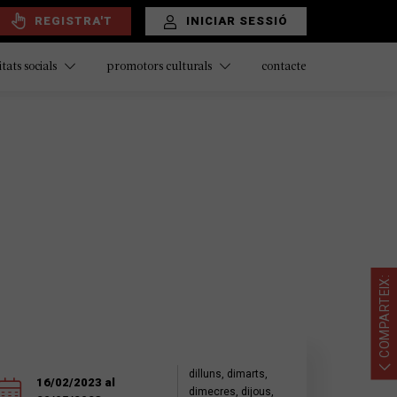
REGISTRA'T
INICIAR SESSIÓ
contacte
itats socials
promotors culturals
COMPARTEIX:
dilluns, dimarts,
16/02/2023 al
dimecres, dijous,