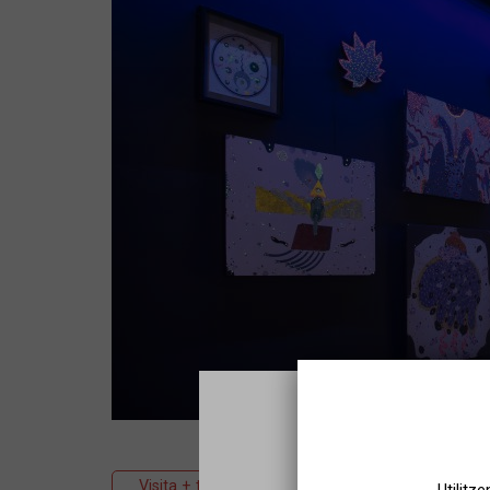
Visita + taller
Museus i exposicions