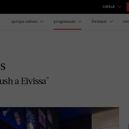
CATALÀ
apropa cultura
programació
formació
ent
s
Zush a Eivissa"