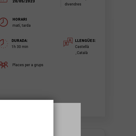
20/05/2023
divendres
HORARI
matí, tarda
DURADA:
LLENGÜES:
1h 30 min
Castellà
Català
Places per a grups