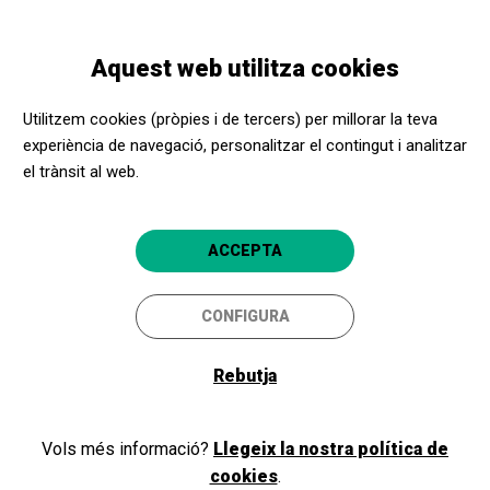
Vés
Skip
Toggle
al
to
CATALÀ
navigation
contingut
main
Aquest web utilitza cookies
navigation
Programació
Concert del retrobament: 30 anys cantant
Utilitzem cookies (pròpies i de tercers) per millorar la teva
experiència de navegació, personalitzar el contingut i analitzar
el trànsit al web.
Concert del retrobament: 30
anys cantant
ACCEPTA
Amb Veus - Cor Infantil Amics de la
Unió
CONFIGURA
Granollers
Teatre Auditori de Granollers
Rebutja
Vols més informació?
Llegeix la nostra política de
cookies
.