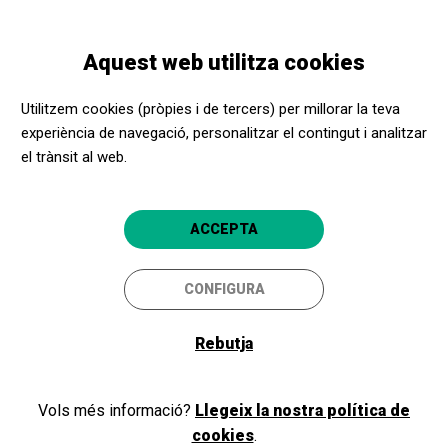
Vés
Skip
Toggle
al
to
CATALÀ
navigation
contingut
main
Aquest web utilitza cookies
navigation
Programació
Cinema: Sound of Freedom
Utilitzem cookies (pròpies i de tercers) per millorar la teva
experiència de navegació, personalitzar el contingut i analitzar
el trànsit al web.
Cinema: Sound of Freedom
Tremp
Espai Cultural La Lira
ACCEPTA
CONFIGURA
Rebutja
Vols més informació?
Llegeix la nostra política de
cookies
.