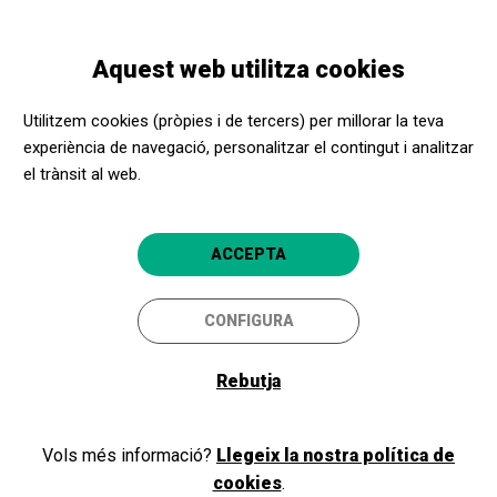
Vés
Skip
Toggle
al
to
CATALÀ
navigation
contingut
main
Aquest web utilitza cookies
navigation
Programació
Cinema: RED ONE
Utilitzem cookies (pròpies i de tercers) per millorar la teva
experiència de navegació, personalitzar el contingut i analitzar
el trànsit al web.
Cinema: RED ONE
Tremp
Espai Cultural La Lira
ACCEPTA
23/11/2024 al
dissabte,
CONFIGURA
25/11/2024
dilluns
HORARI
SESSIONS
Rebutja
tarda, nit
DURADA:
123min
Vols més informació?
Llegeix la nostra política de
LLENGÜES:
cookies
.
Castellà