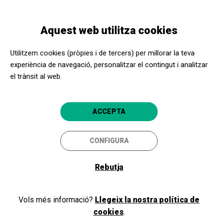
Vés
Skip
Toggle
al
to
CATALÀ
navigation
contingut
main
Aquest web utilitza cookies
navigation
Programació
Cinema: Jurado nº2
Utilitzem cookies (pròpies i de tercers) per millorar la teva
experiència de navegació, personalitzar el contingut i analitzar
el trànsit al web.
Cinema: Jurado nº2
Tremp
Espai Cultural La Lira
ACCEPTA
17/11/2024 al
diumenge,
CONFIGURA
18/11/2024
dilluns
HORARI
SESSIONS
Rebutja
tarda, nit
DURADA:
130min
Vols més informació?
Llegeix la nostra política de
LLENGÜES:
cookies
.
Castellà