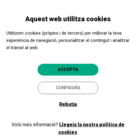
Vés
Skip
Toggle
al
to
CATALÀ
navigation
contingut
main
Aquest web utilitza cookies
navigation
Programació
Cinema: Guardiana de dragones
Utilitzem cookies (pròpies i de tercers) per millorar la teva
experiència de navegació, personalitzar el contingut i analitzar
el trànsit al web.
Cinema: Guardiana de
dragones
ACCEPTA
Tremp
Espai Cultural La Lira
CONFIGURA
Rebutja
Vols més informació?
Llegeix la nostra política de
cookies
.