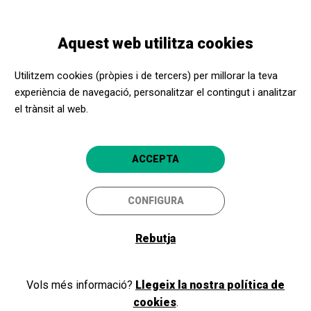
Vés
Skip
Toggle
al
to
CATALÀ
navigation
contingut
main
Aquest web utilitza cookies
navigation
Programació
Cinema: Los Asesinos de la Luna
Utilitzem cookies (pròpies i de tercers) per millorar la teva
experiència de navegació, personalitzar el contingut i analitzar
el trànsit al web.
Cinema: Los Asesinos de la
Luna
ACCEPTA
Tremp
Espai Cultural La Lira
CONFIGURA
Rebutja
Vols més informació?
Llegeix la nostra política de
cookies
.